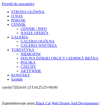
Przejdź do zawartości
STRONA GŁÓWNA
O NAS
POKOJE
CENNIK
CENNIK / INFO
NASZE OFERTY
GALERIA
GALERIA OGÓLNA
GALERIA WNĘTRZA
TURYSTYKA
NIEMOJÓW
DOLINA DZIKIEJ ORLICY I ZEMSKÁ BRÁNA
POLSKA
CZECHY
AKTYWNIE
KONTAKT
English
czechy7
2024-01-21T16:25:25+00:00
Zaprojektowane przez
Black Cat
Web Design And Development
|