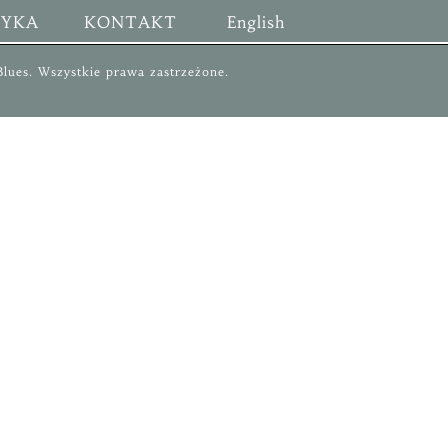
TYKA
KONTAKT
English
lues
. Wszystkie prawa zastrzeżone.