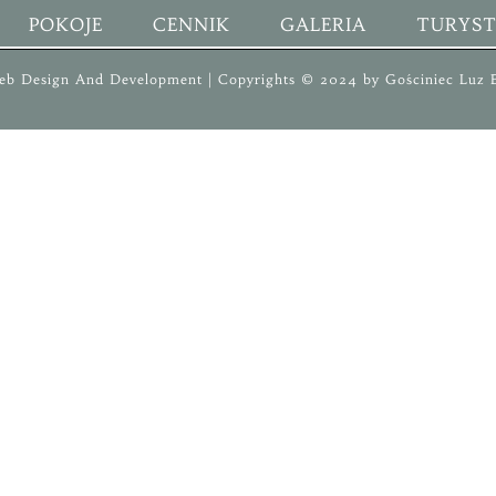
POKOJE
CENNIK
GALERIA
TURYS
eb Design And Development
| Copyrights © 2024 by
Gościniec
Luz B