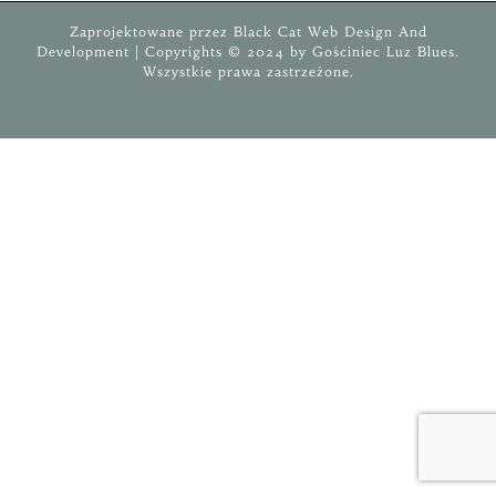
Zaprojektowane przez
Black Cat
Web Design And
Development
| Copyrights © 2024 by
Gościniec
Luz Blues
.
Wszystkie prawa zastrzeżone.