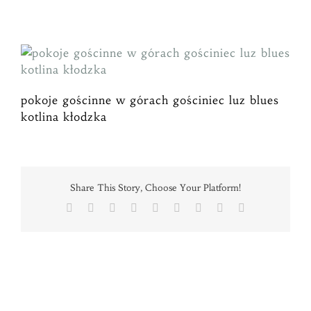
Przejdź
do
zawartości
pokoje gościnne w górach gościniec luz blues
kotlina kłodzka
Share This Story, Choose Your Platform!
Facebook
X
Reddit
LinkedIn
Tumblr
Pinterest
Vk
Xing
Email