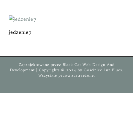
Przejdź
do
zawartości
jedzenie7
Zaprojektowane przez
Black Cat
Web Design And
Development
| Copyrights © 2024 by
Gościniec
Luz Blues
.
Wszystkie prawa zastrzeżone.