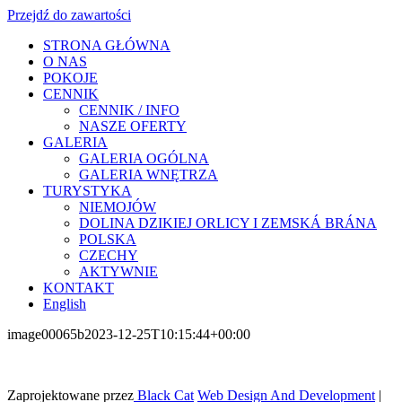
Przejdź do zawartości
STRONA GŁÓWNA
O NAS
POKOJE
CENNIK
CENNIK / INFO
NASZE OFERTY
GALERIA
GALERIA OGÓLNA
GALERIA WNĘTRZA
TURYSTYKA
NIEMOJÓW
DOLINA DZIKIEJ ORLICY I ZEMSKÁ BRÁNA
POLSKA
CZECHY
AKTYWNIE
KONTAKT
English
image00065b
2023-12-25T10:15:44+00:00
Zaprojektowane przez
Black Cat
Web Design And Development
|