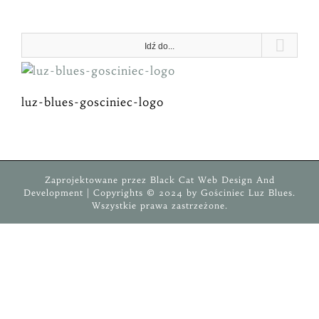
Przejdź
do
zawartości
Idź do...
luz-blues-gosciniec-logo
Zaprojektowane przez
Black Cat
Web Design And
Development
| Copyrights © 2024 by
Gościniec
Luz Blues
.
Wszystkie prawa zastrzeżone.